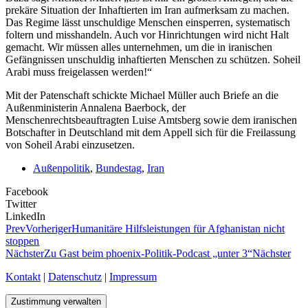
prekäre Situation der Inhaftierten im Iran aufmerksam zu machen.
Das Regime lässt unschuldige Menschen einsperren, systematisch
foltern und misshandeln. Auch vor Hinrichtungen wird nicht Halt
gemacht. Wir müssen alles unternehmen, um die in iranischen
Gefängnissen unschuldig inhaftierten Menschen zu schützen. Soheil
Arabi muss freigelassen werden!“
Mit der Patenschaft schickte Michael Müller auch Briefe an die
Außenministerin Annalena Baerbock, der
Menschenrechtsbeauftragten Luise Amtsberg sowie dem iranischen
Botschafter in Deutschland mit dem Appell sich für die Freilassung
von Soheil Arabi einzusetzen.
Außenpolitik
,
Bundestag
,
Iran
Facebook
Twitter
LinkedIn
Prev
Vorheriger
Humanitäre Hilfsleistungen für Afghanistan nicht
stoppen
Nächster
Zu Gast beim phoenix-Politik-Podcast „unter 3“
Nächster
Kontakt
|
Datenschutz
|
Impressum
Zustimmung verwalten