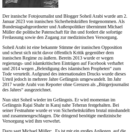
Der iranische Fotojournalist und Blogger Soheil Arabi wurde am 2.
Januar 2023 von iranischen Sicherheitskräften festgenommen. Als
Bundestagsabgeordneter und Außenpolitiker übernimmt Michael
Müller die politische Patenschaft für ihn und fordert die sofortige
Freilassung sowie den Zugang zur medizinischen Versorgung.
Soheil Arabi ist eine bekannte Stimme der iranischen Opposition
und scheut sich nicht davor öffentlich Kritik gegenüber dem
iranischen Regime zu äußern. Bereits 2013 wurde er wegen
regierungs- und islamkritischen Einträgen auf Facebook verhaftet
und 2014 wegen „Beleidigung des islamischen Propheten“ zum
Tode verurteilt. Aufgrund des internationalen Drucks wurde dieses
Urteil jedoch in mehrere Jahre Gefängnis umgewandelt. Im Jahr
2017 wurde Arabi von Reporter ohne Grenzen als „Bürgerjournalist
des Jahres“ ausgezeichnet.
Nun sitzt Soheil wieder im Gefängnis. Er wird momentan im
Gefängnis Rajai Shahr in Karaj nahe Teheran festgehalten. Bei
seiner Festnahme wurde er von Sicherheitskräften brutal misshandelt
und zusammengeschlagen. Die dringend benötigte medizinische
Versorgung wird ihm verwehrt.
Dazu sagt Michael Müller: „Es ist mir ein großes Anliegen, auf die