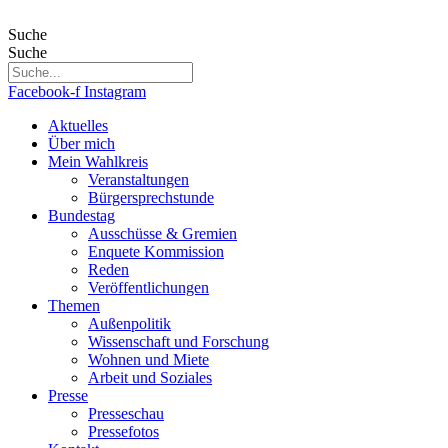
Zum
Inhalt
Suche
wechseln
Suche
Facebook-f
Instagram
Aktuelles
Über mich
Mein Wahlkreis
Veranstaltungen
Bürgersprechstunde
Bundestag
Ausschüsse & Gremien
Enquete Kommission
Reden
Veröffentlichungen
Themen
Außenpolitik
Wissenschaft und Forschung
Wohnen und Miete
Arbeit und Soziales
Presse
Presseschau
Pressefotos