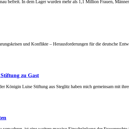
u befreit. In dem Lager wurden mehr als 1,1 Million Frauen, Männer 
gskrisen und Konflikte – Herausforderungen für die deutsche Entwic
Stiftung zu Gast
der Königin Luise Stiftung aus Steglitz haben mich gemeinsam mit ihr
ten
 verwehren, ist eine weitere massive Einschränkung der Frauenrechte i