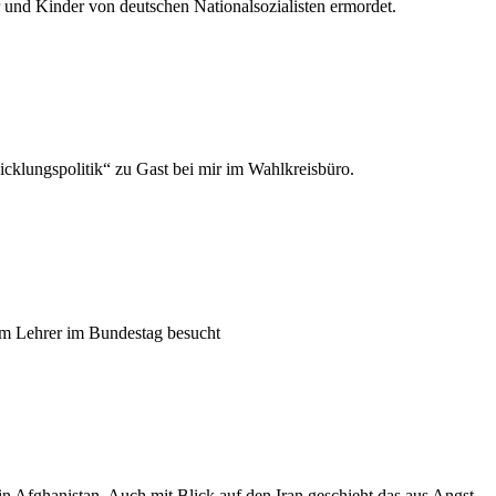
und Kinder von deutschen Nationalsozialisten ermordet.
klungspolitik“ zu Gast bei mir im Wahlkreisbüro.
em Lehrer im Bundestag besucht
n Afghanistan. Auch mit Blick auf den Iran geschieht das aus Angst