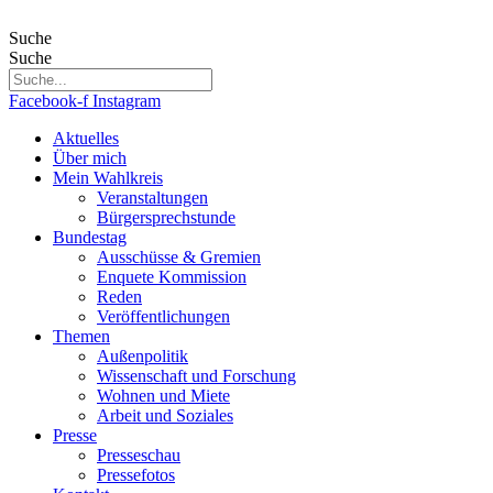
Zum
Inhalt
Suche
wechseln
Suche
Facebook-f
Instagram
Aktuelles
Über mich
Mein Wahlkreis
Veranstaltungen
Bürgersprechstunde
Bundestag
Ausschüsse & Gremien
Enquete Kommission
Reden
Veröffentlichungen
Themen
Außenpolitik
Wissenschaft und Forschung
Wohnen und Miete
Arbeit und Soziales
Presse
Presseschau
Pressefotos