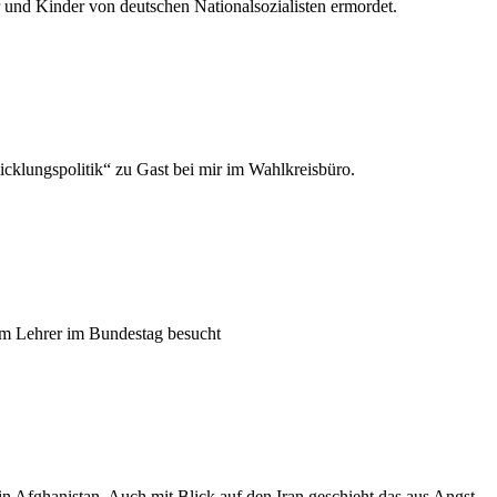
und Kinder von deutschen Nationalsozialisten ermordet.
klungspolitik“ zu Gast bei mir im Wahlkreisbüro.
em Lehrer im Bundestag besucht
n Afghanistan. Auch mit Blick auf den Iran geschieht das aus Angst