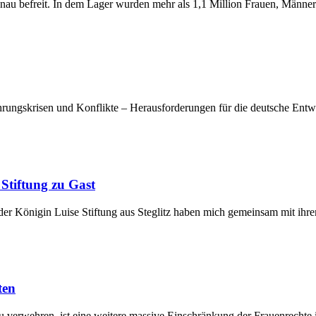
u befreit. In dem Lager wurden mehr als 1,1 Million Frauen, Männer 
gskrisen und Konflikte – Herausforderungen für die deutsche Entwic
Stiftung zu Gast
der Königin Luise Stiftung aus Steglitz haben mich gemeinsam mit ihr
ten
 verwehren, ist eine weitere massive Einschränkung der Frauenrechte i