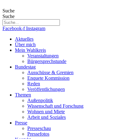
Zum
Inhalt
Suche
wechseln
Suche
Facebook-f
Instagram
Aktuelles
Über mich
Mein Wahlkreis
Veranstaltungen
Bürgersprechstunde
Bundestag
Ausschüsse & Gremien
Enquete Kommission
Reden
Veröffentlichungen
Themen
Außenpolitik
Wissenschaft und Forschung
Wohnen und Miete
Arbeit und Soziales
Presse
Presseschau
Pressefotos